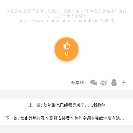
转载原创文章请注明，转载自:
创意广告
-
FIFA官方发布土味宣传
片，主打一个入乡随俗
(https://www.creativead.com.cn/archives/17629)
0
分享到：
上一篇:
幼年形态已经很完美了……我靠✋
下一篇:
禁止外墙打孔？高额安装费？美的空调卡完欧洲所有法规 BUG