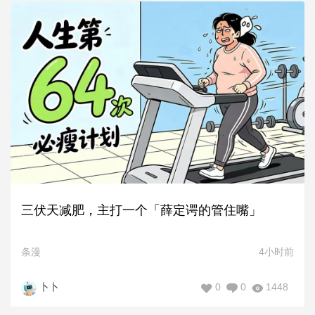
三伏天减肥，主打一个「薛定谔的管住嘴」
条漫
4小时前
0
0
1448
卜卜