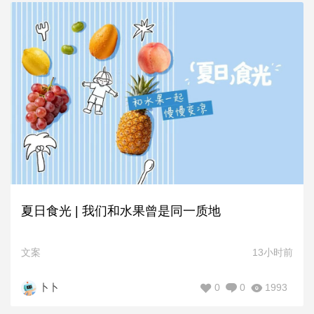
夏日食光 | 我们和水果曾是同一质地
文案
13小时前
0
0
1993
卜卜