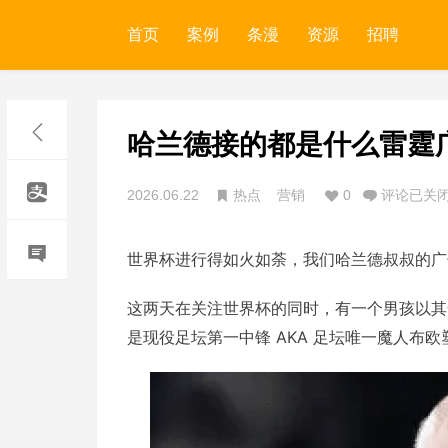
首页
案例
条漫
资源
招聘
哈兰德接的都是什么雷霆
2026.06.22
热点
营销
0
评论已关
世界杯进行得如火如荼，我们哈兰德叔叔的广子
这两天在关注世界杯的同时，有一个男孩以其
是现役足坛第一中锋 AKA 足坛唯一魔人布