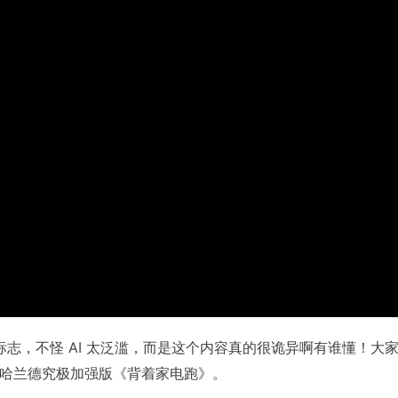
标志，不怪 AI 太泛滥，而是这个内容真的很诡异啊有谁懂！大
哈兰德究极加强版《背着家电跑》。