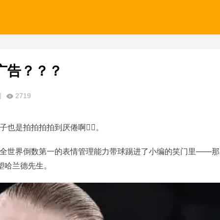
广告？？？
闭
2719
也是拍拍拍拍到厌倦啊☝🏻。
全世界倒数第一的表情管理能力带球踢进了小编的笑门里——那
欧塑哈兰德先生。