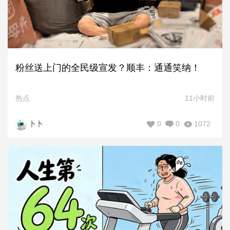
粉丝送上门的全民级宣发？顺丰：通通笑纳！
热点
11小时前
0
0
1072
卜卜