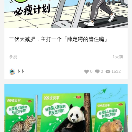
三伏天减肥，主打一个「薛定谔的管住嘴」
条漫
1天前
0
0
1532
卜卜