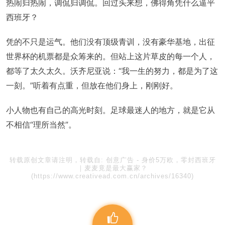
热闹归热闹，调侃归调侃。回过头来想，佛得角凭什么逼平
西班牙？
凭的不只是运气。他们没有顶级青训，没有豪华基地，出征
世界杯的机票都是众筹来的。但站上这片草皮的每一个人，
都等了太久太久。沃齐尼亚说：“我一生的努力，都是为了这
一刻。”听着有点重，但放在他们身上，刚刚好。
小人物也有自己的高光时刻。足球最迷人的地方，就是它从
不相信“理所当然”。
转载原创文章请注明，转载自:
创意广告
-
身价5万欧，零封西班牙
｜麦麦竟是最大赢家？
(https://www.creativead.com.cn/archives/16340)