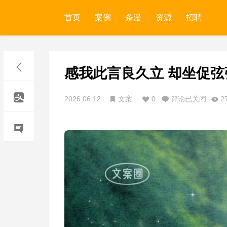
首页
案例
条漫
资源
招聘
感我此言良久立 却坐促弦
2026.06.12
文案
0
评论已关闭
2