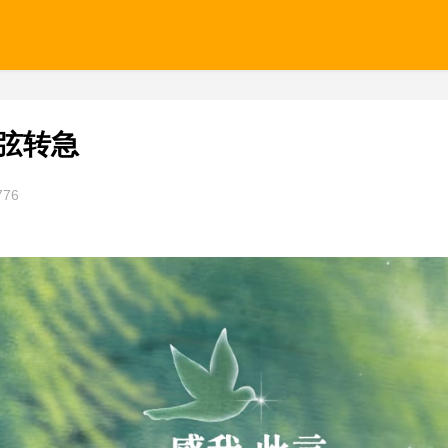
弦转急
776