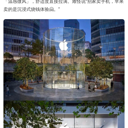
「温感微风」，舒适度直接拉满。难怪说“别家卖手机，苹果
卖的是沉浸式烧钱体验🤗。”