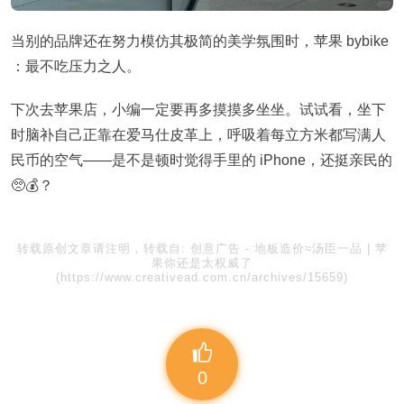
当别的品牌还在努力模仿其极简的美学氛围时，苹果 bybike
：最不吃压力之人。
下次去苹果店，小编一定要再多摸摸多坐坐。试试看，坐下
时脑补自己正靠在爱马仕皮革上，呼吸着每立方米都写满人
民币的空气——是不是顿时觉得手里的 iPhone，还挺亲民的
🥺💰？
转载原创文章请注明，转载自:
创意广告
-
地板造价≈汤臣一品 | 苹
果你还是太权威了
(https://www.creativead.com.cn/archives/15659)
0