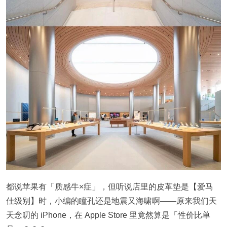
都说苹果有「质感牛×症」，但听说店里的皮革垫是【爱马
仕级别】时，小编的瞳孔还是地震又海啸啊——原来我们天
天念叨的 iPhone，在 Apple Store 里竟然算是「性价比单