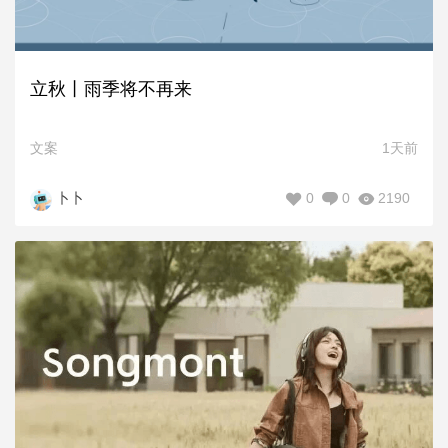
立秋丨雨季将不再来
文案
1天前
0
0
2190
卜卜