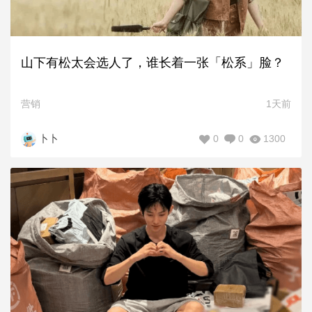
山下有松太会选人了，谁长着一张「松系」脸？
营销
1天前
0
0
1300
卜卜