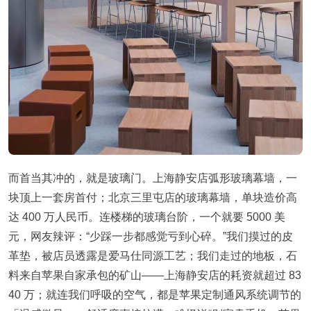
而首当其冲的，就是玻璃门。上海静安店弧形玻璃幕墙，一
块顶上一套房首付；北京三里屯店的玻璃幕墙，单块造价高
达 400 万人民币。连楼梯的玻璃台阶，一个就要 5000 美
元，网友辣评：“少踩一步都感觉亏到心碎。”我们摸过的皮
革垫，被店员透露是爱马仕同源工艺；我们走过的地板，石
料来自苹果自家承包的矿山——上海静安店的耗资就超过 83
40 万；就连我们呼吸的空气，都是苹果定制通风系统调节的