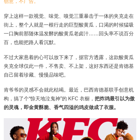
穿上这样一款视觉、味觉、嗅觉三重暴击于一体的夹克走在
街上，整个人就是一根行走的巨型酸黄瓜，口渴的时候猛吸
一口胸前那随体温发酵的酸黄瓜老卤汁……回头率不说百分
百，也能把路人看沉默。
不过大家悬着的心可以放下来了，据官方透露，这款酸黄瓜
夹克全球仅此一件，不售卖、不上架，这好东西还是肯德基
自己留着珍藏、慢慢品味吧。
肯爷爷的灵感不会就此枯竭。最近，巴西肯德基联手创意机
构，搞了个“惊天地泣鬼神”的 KFC 衣橱，
把炸鸡最引以为傲
的灵魂，即金黄酥脆、香气四溢的鸡皮做成了衣服。