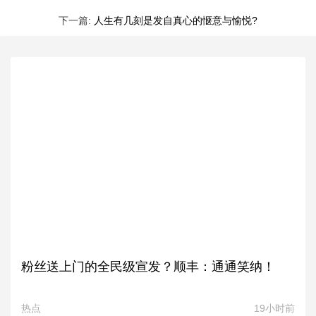
下一篇:
人生有几刻是发自真心的惬意与愉悦?
粉丝送上门的全民级宣发？顺丰：通通笑纳！
热点
19小时前