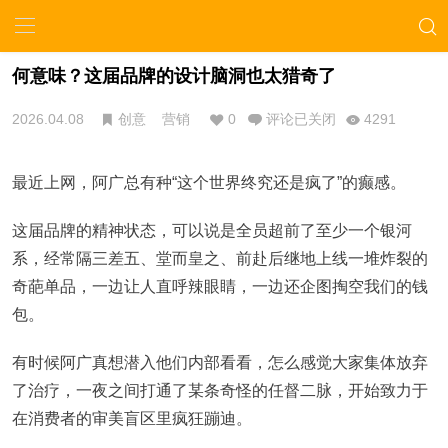
何意味？这届品牌的设计脑洞也太猎奇了
2026.04.08
创意
营销
0
评论已关闭
4291
最近上网，阿广总有种“这个世界终究还是疯了”的癫感。
这届品牌的精神状态，可以说是全员超前了至少一个银河
系，经常隔三差五、堂而皇之、前赴后继地上线一堆炸裂的
奇葩单品，一边让人直呼辣眼睛，一边还企图掏空我们的钱
包。
有时候阿广真想潜入他们内部看看，怎么感觉大家集体放弃
了治疗，一夜之间打通了某条奇怪的任督二脉，开始致力于
在消费者的审美盲区里疯狂蹦迪。