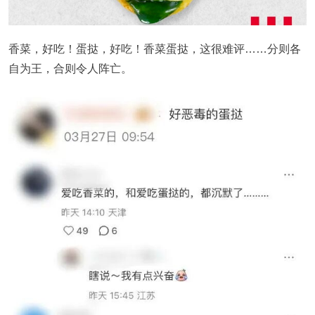
香菜，好吃！蛋挞，好吃！香菜蛋挞，这很难评……分则各
自为王，合则令人阵亡。