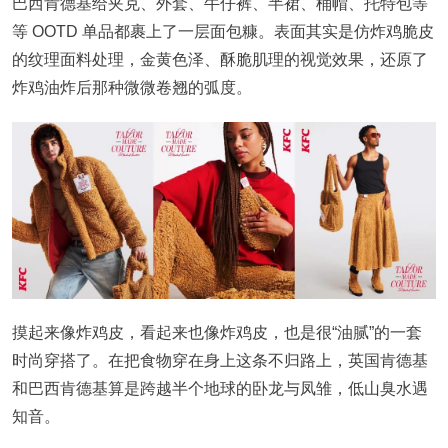
巴西肯德基给夹克、外套、牛仔裤、半裙、桶帽、托特包等
等 OOTD 单品都裹上了一层面包糠。表面其实是仿炸鸡脆皮
的纹理面料处理，金黄色泽、酥脆肌理的视觉效果，还原了
炸鸡油炸后那种微微卷翘的弧度。
摸起来像炸鸡皮，看起来也像炸鸡皮，也是很“油腻”的一套
时尚穿搭了。在把食物穿在身上这条不归路上，英国肯德基
和巴西肯德基算是跨越半个地球的卧龙与凤雏，低山臭水遇
知音。