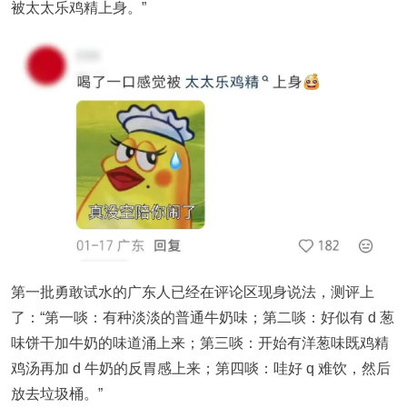
被太太乐鸡精上身。”
第一批勇敢试水的广东人已经在评论区现身说法，测评上
了：“第一啖：有种淡淡的普通牛奶味；第二啖：好似有 d 葱
味饼干加牛奶的味道涌上来；第三啖：开始有洋葱味既鸡精
鸡汤再加 d 牛奶的反胃感上来；第四啖：哇好 q 难饮，然后
放去垃圾桶。”