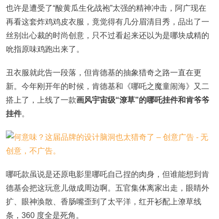
也许是遭受了“酸黄瓜生化战袍”太强的精神冲击，阿广现在
再看这套炸鸡鸡皮衣服，竟觉得有几分眉清目秀，品出了一
丝别出心裁的时尚创意，只不过看起来还以为是哪块成精的
吮指原味鸡跑出来了。
丑衣服就此告一段落，但肯德基的抽象猎奇之路一直在更
新。今年刚开年的时候，肯德基和《哪吒之魔童闹海》又二
搭上了，上线了一款
画风宇宙级“潦草”的哪吒挂件和肯爷爷
挂件
。
哪吒款虽说是还原电影里哪吒自己捏的肉身，但谁能想到肯
德基会把这玩意儿做成周边啊。五官集体离家出走，眼睛外
扩、眼神涣散、香肠嘴歪到了太平洋，红开衫配上潦草线
条，360 度全是死角。