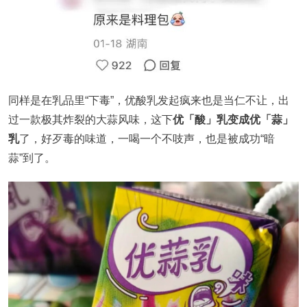
同样是在乳品里“下毒”，
优酸乳
发起疯来也是当仁不让，出
过一款极其炸裂的大蒜风味，这下
优「酸」乳变成优「蒜」
乳
了，好歹毒的味道，一喝一个不吱声，也是被成功“暗
蒜”到了。