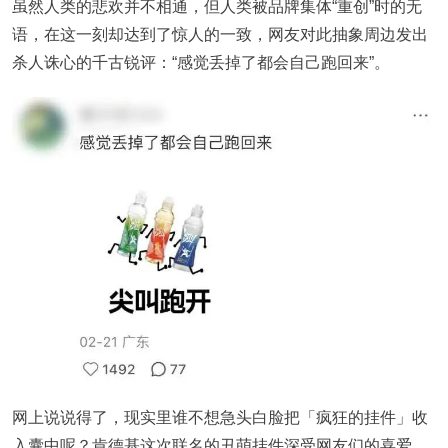
虽然人类的悲欢并不相通，但人类被品牌集体“重创”时的无
语，在这一刻却达到了惊人的一致，网友对此抽象周边发出
杀人诛心的千古锐评：“感觉丢掉了都会自己跑回来”。
网上说说得了，现实里谁不想急头白脸把「疯狂的挂件」收
入囊中呢？肯德基这次联名的丑萌挂件深受网友们的喜爱，