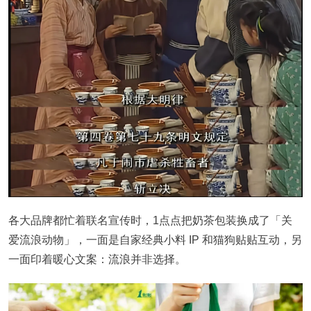
各大品牌都忙着联名宣传时，1点点把奶茶包装换成了「关
爱流浪动物」，一面是自家经典小料 IP 和猫狗贴贴互动，另
一面印着暖心文案
：
流浪并非选择。