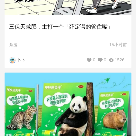
三伏天减肥，主打一个「薛定谔的管住嘴」
条漫
15小时前
0
0
1526
卜卜