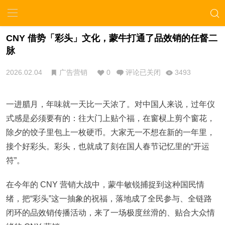
CNY 借势「彩头」文化，蒙牛打通了品效销的任督二
脉
2026.02.04
广告营销
0
评论已关闭
3493
一进腊月，年味就一天比一天浓了。对中国人来说，过年仪
式感是必须要有的：往大门上贴个福，在窗棂上剪个窗花，
除夕的饺子里包上一枚硬币。大家无一不想在新的一年里，
接个好彩头。彩头，也就成了刻在国人春节记忆里的“开运
符”。
在今年的 CNY 营销大战中，蒙牛敏锐捕捉到这种国民情
绪，把“彩头”这一抽象的祝福，落地成了全民参与、全链路
闭环的品效销传播活动，来了一场极度丝滑的、贴合大众情