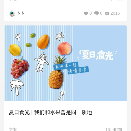
0
0
2016
卜卜
夏日食光 | 我们和水果曾是同一质地
文案
13小时前