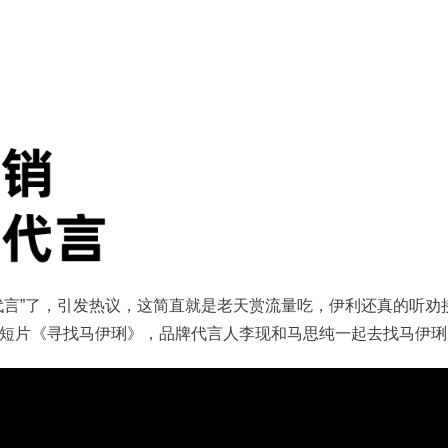
代言”了，引发热议，这简直就是老天赏流量吃，伊利还真的听劝
短片《寻找马伊琍》，品牌代言人李现和马思纯一起去找马伊琍