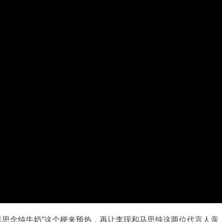
年思念纯牛奶”这个梗来预热，再让李现和马思纯这两位代言人亲