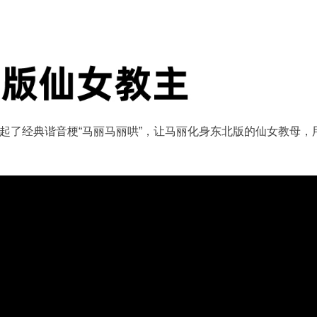
起了经典谐音梗“马丽马丽哄”，让马丽化身东北版的仙女教母，