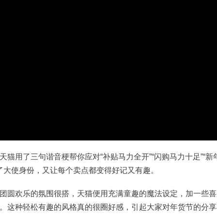
猫用了三句谐音梗帮你应对“补贴马力全开”“闪购马力十足”“新
应了大使身份，又让每个卖点都变得好记又有趣。
团圆欢乐的氛围很搭，天猫便用充满童趣的魔法设定，加一些喜
。这种轻松有趣的风格真的很圈好感，引起大家对年货节的分享