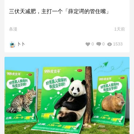
三伏天减肥，主打一个「薛定谔的管住嘴」
条漫
1天前
0
0
1533
卜卜