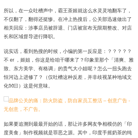
所以，在一众吐槽声中，霸王茶姬就这么水灵灵地翻车了，
不仅翻了，翻得还挺惨。在冲上热搜后，公关部迅速做出了
相关回应：涉事店员被辞退、门店被宣布无限期整改、对店
长和区域督导进行降职。
说实话，看到热搜的时候，小编的第一反应是：？？？？？
不 er ，姬姐，你这是给咱干哪来了？印象里那个「清爽、雅
致、东方美学、有格调」的贵气大小姐呢？怎么一扭头跑去
恒河边上进修了？（仅吐槽这种反差，并非歧视某种地域文
化👐🏻）这是何意味。
如果要追溯到最最开始的话，那让许多网友争相模仿的「印
度美食」制作视频就是罪恶之源。其中，印度手摇奶茶的纯