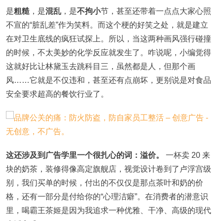
是
粗糙
，是
混乱
，是
不拘小
节，甚至还带着一点点大家心照
不宣的“脏乱差”作为笑料。而这个梗的好笑之处，就是建立
在对卫生底线的疯狂试探上。所以，当这两种画风强行碰撞
的时候，不太美妙的化学反应就发生了。咋说呢，小编觉得
这就好比让林黛玉去跳科目三，虽然都是人，但那个画
风……它就是不仅违和，甚至还有点崩坏，更别说是对食品
安全要求超高的餐饮行业了。
这还涉及到广告学里一个很扎心的词：溢价。
一杯卖 20 来
块的奶茶，装修得像高定旗舰店，视觉设计卷到了卢浮宫级
别，我们买单的时候，付出的不仅仅是那点茶叶和奶的价
格，还有一部分是付给你的“心理洁癖”。在消费者的潜意识
里，喝霸王茶姬是因为我追求一种优雅、干净、高级的现代