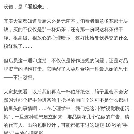
没错，是
「看起来」
。
其实大家都知道后厨未必是无菌室，消费者愿意多花那十块
钱，买的不仅仅是那一杯奶茶，还有那一份喝这杯茶很干
净、很高级、很放心的心理暗示，这好比给餐饮界交的什么
粉红税了……
但店员这一通印度摇，不仅仅是操作违规的问题，还是对品
牌资产的降维打击。它唤醒了人类对食物一种最原始的恐惧
——不洁恐惧。
大家想想看，以后我们再点一杯伯牙绝弦，脑子里会不会突
然闪过那个把手伸进茶汤里搅拌的画面？这可不是什么都能
搞里头的事情啊……在心理学中，我们把这叫做“视觉联想污
染”，一旦这种联想建立起来，那品牌花几个亿做的广告、请
的代言人、出的包装设计，可能都抵不过这短短 10 秒的“手
摇”带来的心理阴影。