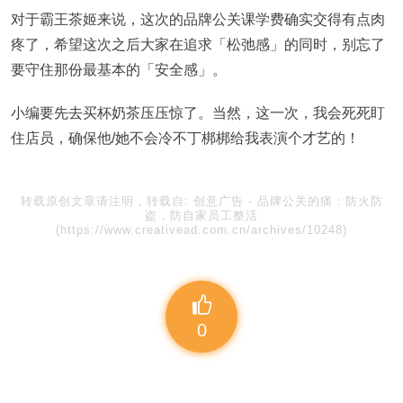
对于霸王茶姬来说，这次的品牌公关课学费确实交得有点肉
疼了，希望这次之后大家在追求「松弛感」的同时，别忘了
要守住那份最基本的「安全感」。
小编要先去买杯奶茶压压惊了。当然，这一次，我会死死盯
住店员，确保他/她不会冷不丁梆梆给我表演个才艺的！
转载原创文章请注明，转载自:
创意广告
-
品牌公关的痛：防火防
盗，防自家员工整活
(https://www.creativead.com.cn/archives/10248)
0