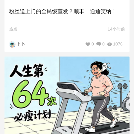
粉丝送上门的全民级宣发？顺丰：通通笑纳！
热点
14小时前
0
0
1076
卜卜