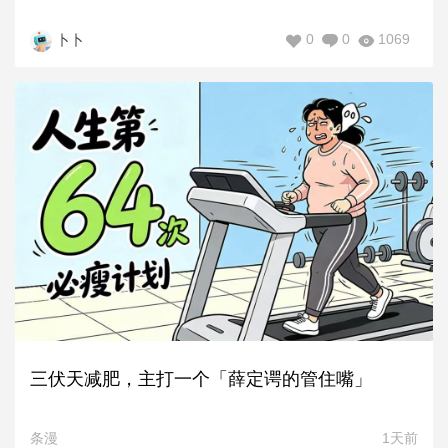
0
0
1069
卜卜
三伏天减肥，主打一个「薛定谔的管住嘴」
条漫
1天前