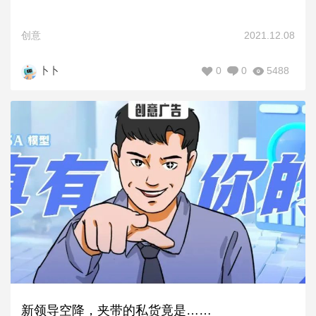
创意
2021.12.08
0
0
5488
卜卜
新领导空降，夹带的私货竟是……