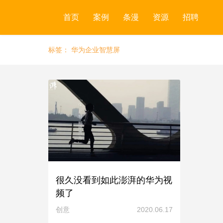
首页
案例
条漫
资源
招聘
标签：
华为企业智慧屏
很久没看到如此澎湃的华为视
频了
创意
2020.06.17