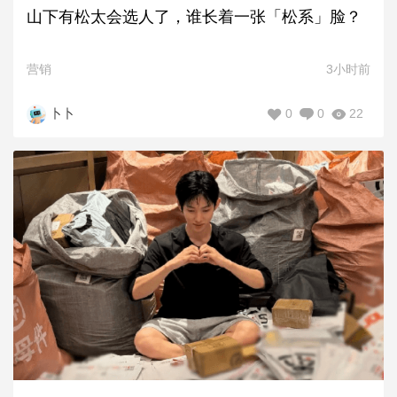
山下有松太会选人了，谁长着一张「松系」脸？
营销
3小时前
0
0
22
卜卜