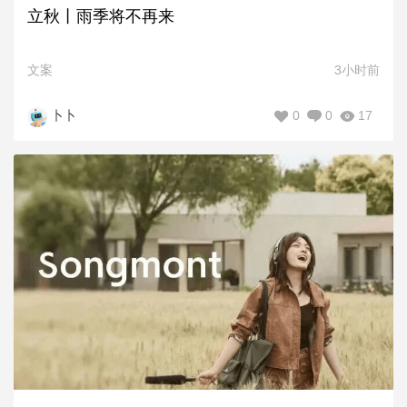
立秋丨雨季将不再来
文案
3小时前
0
0
17
卜卜