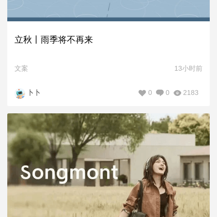
立秋丨雨季将不再来
文案
13小时前
0
0
2183
卜卜