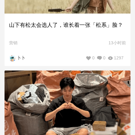
山下有松太会选人了，谁长着一张「松系」脸？
营销
13小时前
0
0
1297
卜卜