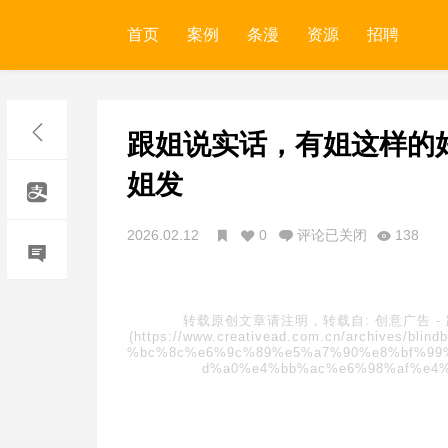
首页
案例
条漫
资源
招聘
跟姐说实话，有姐这样的
姐发
2026.02.12
0
评论已关闭
138
转载原创文章请注明，转载自:
创意广告
-
(https://www.creativead.com.cn/archives
%bc%8c%e6%9c%89%e5%a7%90%e8%bf%99
d%a0%e4%bb%ac%e6%98%af%e4