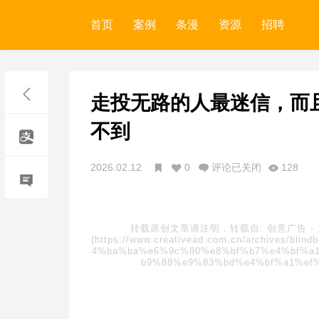
首页
案例
条漫
资源
招聘
走投无路的人最迷信，而
不到
2026.02.12
0
评论已关闭
128
转载原创文章请注明，转载自:
创意广告
-
(https://www.creativead.com.cn/archive
4%ba%ba%e6%9c%80%e8%bf%b7%e4%bf%a
b9%88%e9%83%bd%e4%bf%a1%ef