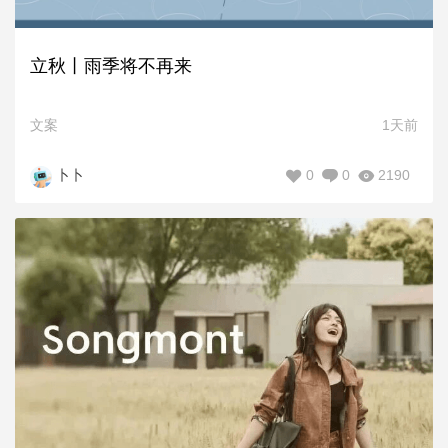
立秋丨雨季将不再来
文案
1天前
0
0
2190
卜卜