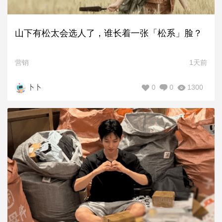
山下有松太会选人了，谁长着一张「松系」脸？
营销
1天前
0
0
1300
卜卜