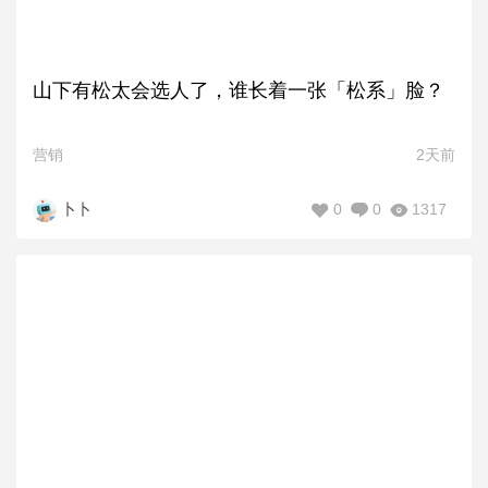
山下有松太会选人了，谁长着一张「松系」脸？
营销
2天前
0
0
1317
卜卜