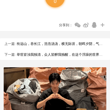
0
分享到：
上一篇:
衔远山，吞长江，浩浩汤汤，横无际涯，朝晖夕阴，气象万千，这不
下一篇:
举世皆浊我独清，众人皆醉我独醒，在这个浮躁的世界里，能够坚守