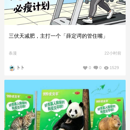
三伏天减肥，主打一个「薛定谔的管住嘴」
条漫
22小时前
0
0
1529
卜卜