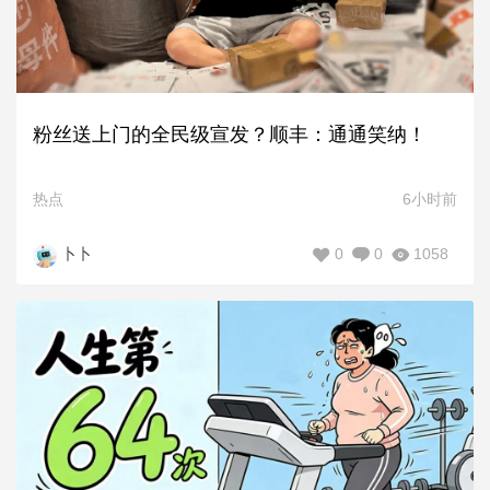
粉丝送上门的全民级宣发？顺丰：通通笑纳！
热点
6小时前
0
0
1058
卜卜