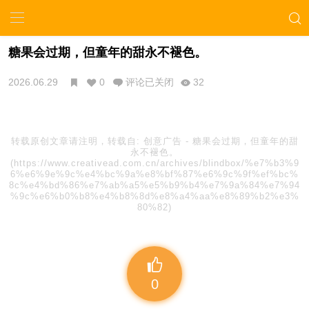
糖果会过期，但童年的甜永不褪色。
2026.06.29
0
评论已关闭
32
转载原创文章请注明，转载自:
创意广告
-
糖果会过期，但童年的甜
永不褪色。
(https://www.creativead.com.cn/archives/blindbox/%e7%b3%9
6%e6%9e%9c%e4%bc%9a%e8%bf%87%e6%9c%9f%ef%bc%
8c%e4%bd%86%e7%ab%a5%e5%b9%b4%e7%9a%84%e7%94
%9c%e6%b0%b8%e4%b8%8d%e8%a4%aa%e8%89%b2%e3%
80%82)
0