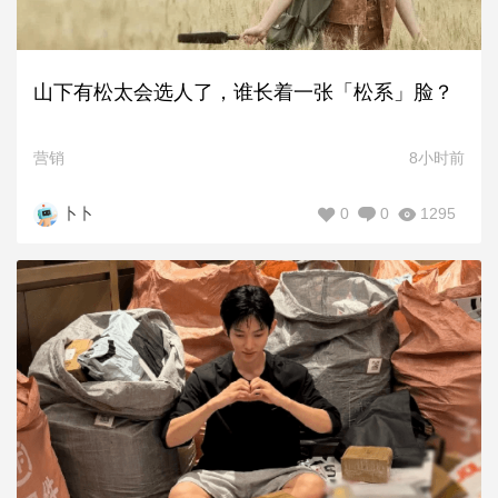
山下有松太会选人了，谁长着一张「松系」脸？
营销
8小时前
0
0
1295
卜卜