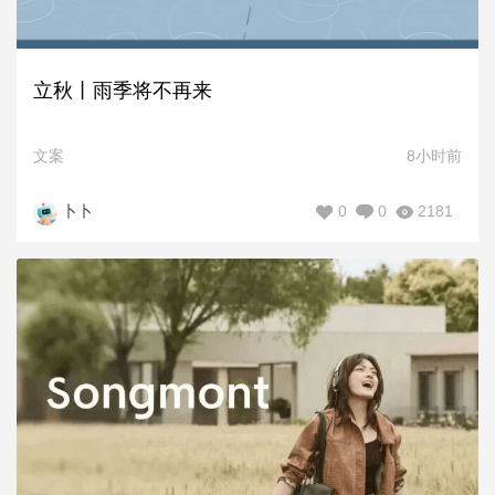
立秋丨雨季将不再来
文案
8小时前
0
0
2181
卜卜