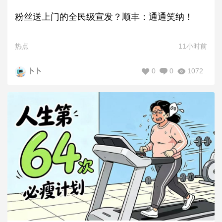
粉丝送上门的全民级宣发？顺丰：通通笑纳！
热点
11小时前
0
0
1072
卜卜