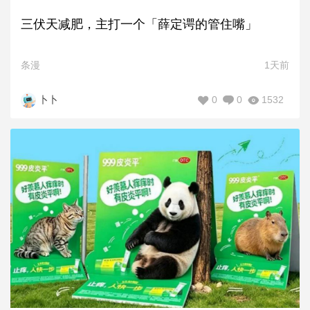
三伏天减肥，主打一个「薛定谔的管住嘴」
条漫
1天前
0
0
1532
卜卜