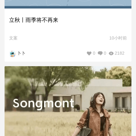
立秋丨雨季将不再来
文案
10小时前
0
0
2182
卜卜