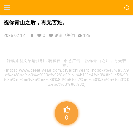
祝你青山之后，再无苦难。
2026.02.12
0
评论已关闭
125
转载原创文章请注明，转载自:
创意广告
-
祝你青山之后，再无苦
难。
(https://www.creativead.com.cn/archives/blindbox/%e7%a5%9
d%e4%bd%a0%e9%9d%92%e5%b1%b1%e4%b9%8b%e5%90
%8e%ef%bc%8c%e5%86%8d%e6%97%a0%e8%8b%a6%e9%9
a%be%e3%80%82)
0