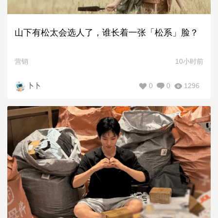
山下有松太会选人了，谁长着一张「松系」脸？
营销
10小时前
0
0
1296
卜卜