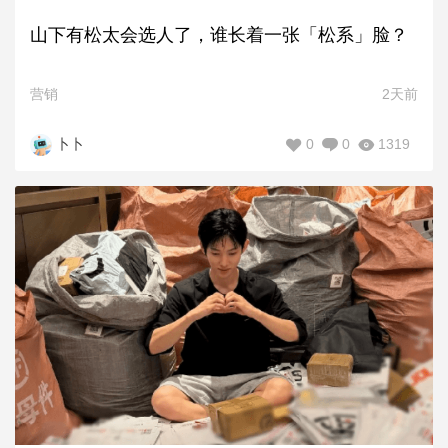
山下有松太会选人了，谁长着一张「松系」脸？
营销
2天前
0
0
1319
卜卜