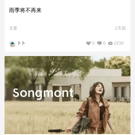
雨季将不再来
文案
2天前
0
0
2239
卜卜