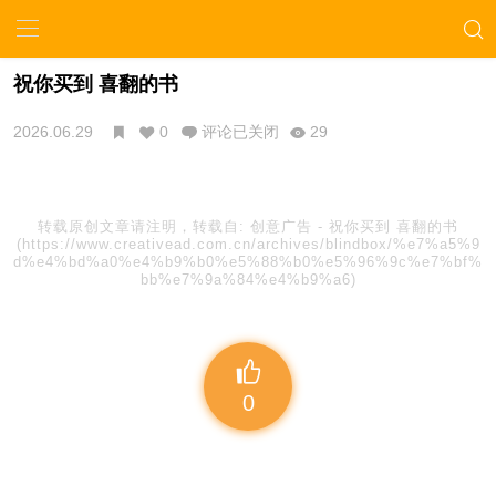
祝你买到 喜翻的书
2026.06.29
0
评论已关闭
29
转载原创文章请注明，转载自:
创意广告
-
祝你买到 喜翻的书
(https://www.creativead.com.cn/archives/blindbox/%e7%a5%9
d%e4%bd%a0%e4%b9%b0%e5%88%b0%e5%96%9c%e7%bf%
bb%e7%9a%84%e4%b9%a6)
0