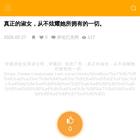
真正的淑女，从不炫耀她所拥有的一切。
2026.02.27
0
评论已关闭
117
转载原创文章请注明，转载自:
创意广告
-
真正的淑女，从不炫耀她
所拥有的一切。
(https://www.creativead.com.cn/archives/blindbox/%e7%9c%9f
%e6%ad%a3%e7%9a%84%e6%b7%91%e5%a5%b3%ef%bc%8
c%e4%bb%8e%e4%b8%8d%e7%82%ab%e8%80%80%e5%a5
%b9%e6%89%80%e6%8b%a5%e6%9c%89%e7%9a%84%e4%
b8%80%e5%88%87%e3%80%82)
0