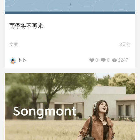
雨季将不再来
文案
3天前
0
0
2247
卜卜