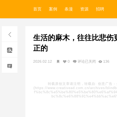
首页
案例
条漫
资源
招聘
生活的麻木，往往比悲伤
正的
2026.02.12
0
评论已关闭
136
转载原创文章请注明，转载自:
创意广告
-
(https://www.creativead.com.cn/archive
f%bc%8c%e5%be%80%e5%be%80%e6%af%9
bc%8c%e6%88%91%e4%bb%ac%e6