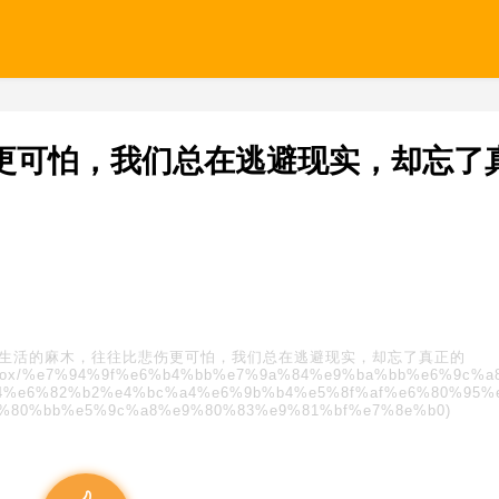
更可怕，我们总在逃避现实，却忘了
生活的麻木，往往比悲伤更可怕，我们总在逃避现实，却忘了真正的
s/blindbox/%e7%94%9f%e6%b4%bb%e7%9a%84%e9%ba%bb%e6%9c%
4%e6%82%b2%e4%bc%a4%e6%9b%b4%e5%8f%af%e6%80%95%
%80%bb%e5%9c%a8%e9%80%83%e9%81%bf%e7%8e%b0)