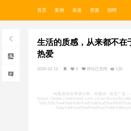
首页
案例
条漫
资源
招聘
生活的质感，从来都不在
热爱
2026.02.12
0
评论已关闭
136
转载原创文章请注明，转载自:
创意广告
-
(https://www.creativead.com.cn/archives
%bc%8c%e4%bb%8e%e6%9d%a5%e9%83%b
%9a%84%e4%b8%b0%e7%9b%9b%e