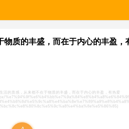
于物质的丰盛，而在于内心的丰盈，
生活的质感，从来都不在于物质的丰盛，而在于内心的丰盈，有热爱
/blindbox/%e7%94%9f%e6%b4%bb%e7%9a%84%e8%b4%a8%e6%84%9
d%e4%b8%8d%e5%9c%a8%e4%ba%8e%e7%89%a9%e8%b4%a8
f%bc%8c%e8%80%8c%e5%9c%a8%e4%ba%8e%e5%86%85)