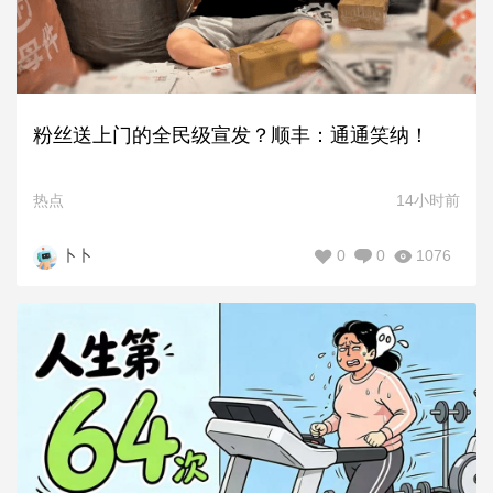
粉丝送上门的全民级宣发？顺丰：通通笑纳！
热点
14小时前
0
0
1076
卜卜