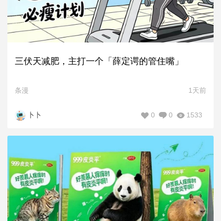
三伏天减肥，主打一个「薛定谔的管住嘴」
条漫
1天前
0
0
1533
卜卜