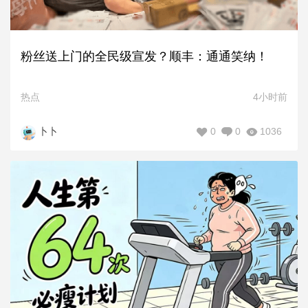
粉丝送上门的全民级宣发？顺丰：通通笑纳！
热点
4小时前
0
0
1036
卜卜