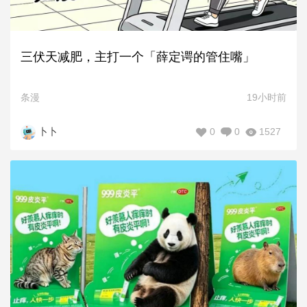
三伏天减肥，主打一个「薛定谔的管住嘴」
条漫
19小时前
0
0
1527
卜卜