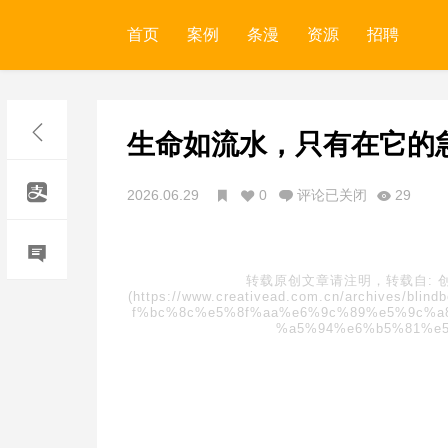
首页
案例
条漫
资源
招聘
生命如流水，只有在它的
2026.06.29
0
评论已关闭
29
转载原创文章请注明，转载自:
(https://www.creativead.com.cn/archive
f%bc%8c%e5%8f%aa%e6%9c%89%e5%9c%a
%a5%94%e6%b5%81%e5