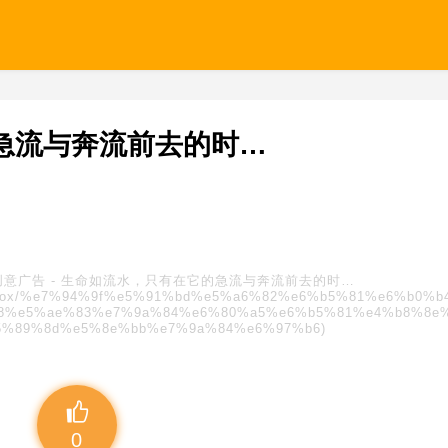
急流与奔流前去的时…
创意广告
-
生命如流水，只有在它的急流与奔流前去的时…
s/blindbox/%e7%94%9f%e5%91%bd%e5%a6%82%e6%b5%81%e6%b0%
8%e5%ae%83%e7%9a%84%e6%80%a5%e6%b5%81%e4%b8%8e
%89%8d%e5%8e%bb%e7%9a%84%e6%97%b6)
0