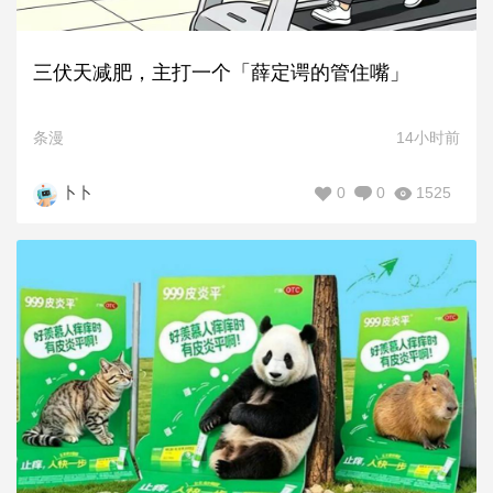
三伏天减肥，主打一个「薛定谔的管住嘴」
条漫
14小时前
0
0
1525
卜卜