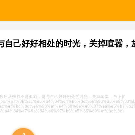
与自己好好相处的时光，关掉喧嚣，
独处从来都不是孤独，是与自己好好相处的时光，关掉喧嚣，放下忙
s/blindbox/%e7%8b%ac%e5%a4%84%e4%bb%8e%e6%9d%a5%e9%83%
ac%ef%bc%8c%e6%98%af%e4%b8%8e%e8%87%aa%e5%b7%b1
5%a4%84%e7%9a%84%e6%97%b6%e5%85%89%ef%bc%8c)