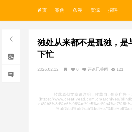
首页
案例
条漫
资源
招聘
独处从来都不是孤独，是
下忙
2026.02.12
0
评论已关闭
121
转载原创文章请注明，转载自:
创意广告
-
(https://www.creativead.com.cn/archive
e4%b8%8d%e6%98%af%e5%ad%a4%e7%8b%
%a5%bd%e5%a5%bd%e7%9b%b8%e