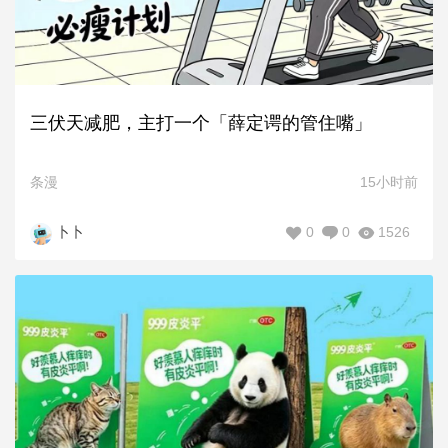
三伏天减肥，主打一个「薛定谔的管住嘴」
条漫
15小时前
0
0
1526
卜卜