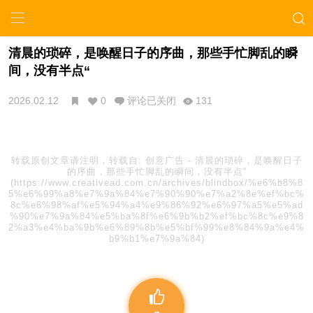
清晨的琐碎，是唤醒日子的序曲，那些手忙脚乱的瞬
间，没有半点“
2026.02.12
0
评论已关闭
131
转载原创文章请注明，转载自:
创意广告
-
清晨的琐碎，是唤醒日子
的序曲，那些手忙脚乱的瞬间，没有半点“
(https://www.creativead.com.cn/archives/blindbox/%e6%b8%8
5%e6%99%a8%e7%9a%84%e7%90%90%e7%a2%8e%ef%bc%
8c%e6%98%af%e5%94%a4%e9%86%92%e6%97%a5%e5%ad
%90%e7%9a%84%e5%ba%8f%e6%9b%b2%ef%bc%8c%e9%8
2%a3%e4%ba%9b%e6%89%8b%e5%bf%99%e8%84%9a%e4%
b9%b1%e7%9a%84)