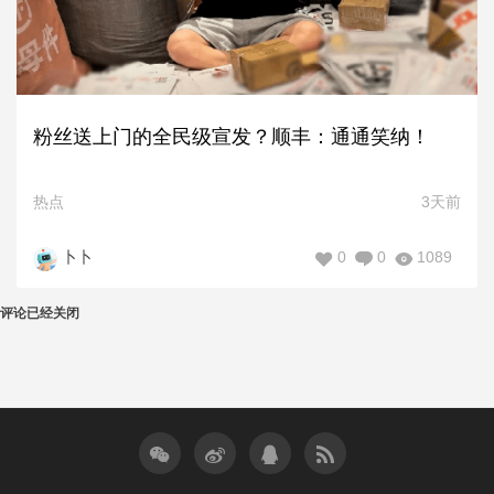
粉丝送上门的全民级宣发？顺丰：通通笑纳！
热点
3天前
0
0
1089
卜卜
评论已经关闭