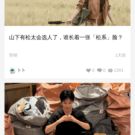
山下有松太会选人了，谁长着一张「松系」脸？
营销
1天前
0
0
1301
卜卜