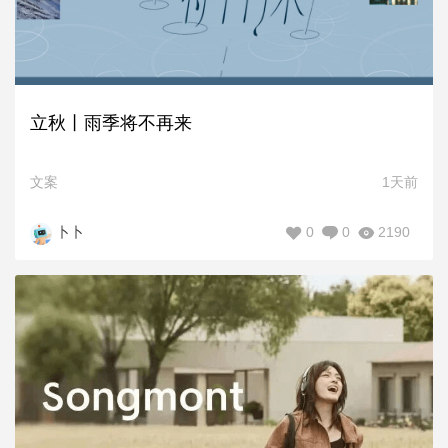
立秋丨雨季将不再来
文案
1天前
0
0
2190
卜卜