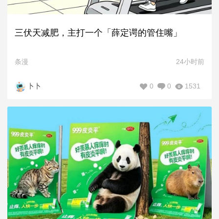
三伏天减肥，主打一个「薛定谔的管住嘴」
条漫
24小时前
0
0
1531
卜卜