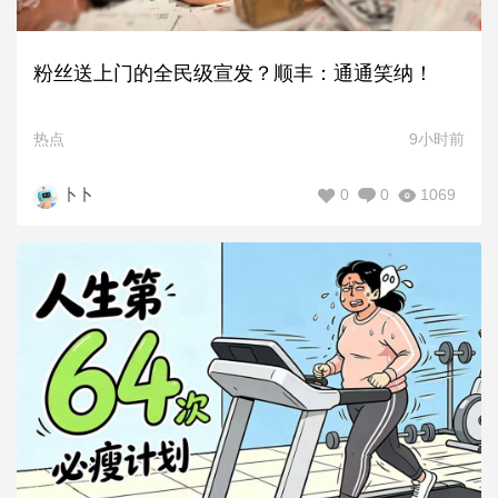
粉丝送上门的全民级宣发？顺丰：通通笑纳！
热点
9小时前
0
0
1069
卜卜