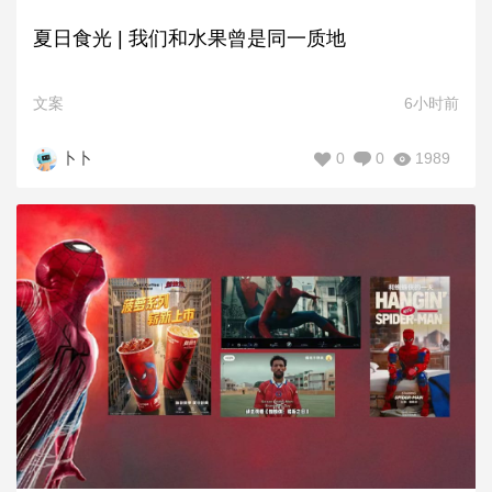
夏日食光 | 我们和水果曾是同一质地
文案
6小时前
0
0
1989
卜卜