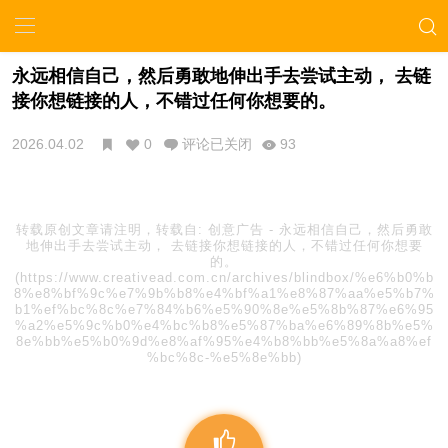
永远相信自己，然后勇敢地伸出手去尝试主动， 去链
接你想链接的人，不错过任何你想要的。
2026.04.02
0
评论已关闭
93
转载原创文章请注明，转载自:
创意广告
-
永远相信自己，然后勇敢
地伸出手去尝试主动， 去链接你想链接的人，不错过任何你想要
的。
(https://www.creativead.com.cn/archives/blindbox/%e6%b0%b
8%e8%bf%9c%e7%9b%b8%e4%bf%a1%e8%87%aa%e5%b7%
b1%ef%bc%8c%e7%84%b6%e5%90%8e%e5%8b%87%e6%95
%a2%e5%9c%b0%e4%bc%b8%e5%87%ba%e6%89%8b%e5%
8e%bb%e5%b0%9d%e8%af%95%e4%b8%bb%e5%8a%a8%ef
%bc%8c-%e5%8e%bb)