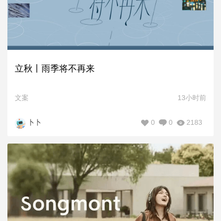
立秋丨雨季将不再来
文案
13小时前
0
0
2183
卜卜