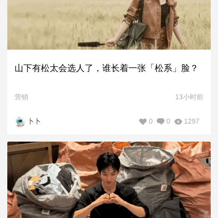
山下有松太会选人了，谁长着一张「松系」脸？
营销
13小时前
0
0
1297
卜卜