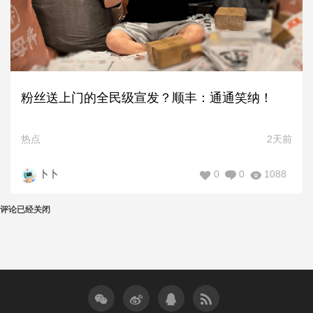
粉丝送上门的全民级宣发？顺丰：通通笑纳！
热点
2天前
0
0
1088
卜卜
评论已经关闭