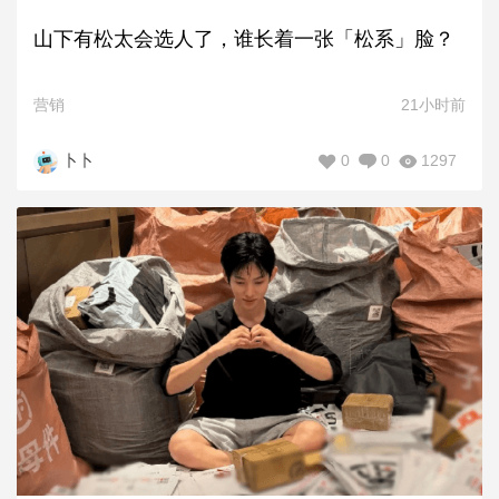
山下有松太会选人了，谁长着一张「松系」脸？
营销
21小时前
0
0
1297
卜卜