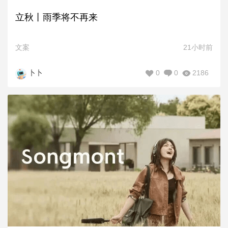
立秋丨雨季将不再来
文案
21小时前
0
0
2186
卜卜