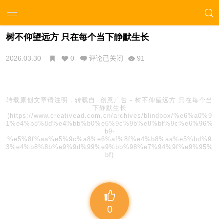
树不仰望远方 只在每个当下静默生长
2026.03.30
0
评论已关闭
91
转载原创文章请注明，转载自:
创意广告
-
树不仰望远方 只在每个当
下静默生长
(https://www.creativead.com.cn/archives/blindbox/%e6%a0%9
1%e4%b8%8d%e4%bb%b0%e6%9c%9b%e8%bf%9c%e6%96%
b9-
%e5%8f%aa%e5%9c%a8%e6%af%8f%e4%b8%aa%e5%bd%9
3%e4%b8%8b%e9%9d%99%e9%bb%98%e7%94%9f%e9%95%
bf)
0