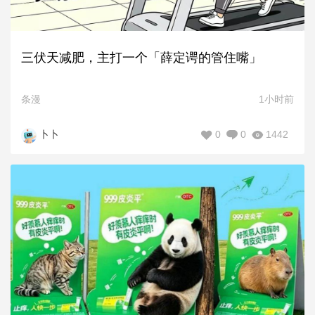
三伏天减肥，主打一个「薛定谔的管住嘴」
条漫
1小时前
0
0
1442
卜卜