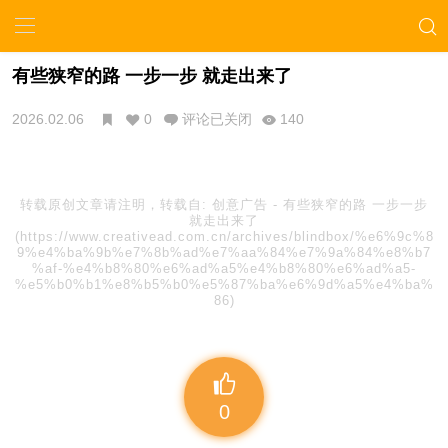
有些狭窄的路 一步一步 就走出来了
2026.02.06
0
评论已关闭
140
转载原创文章请注明，转载自:
创意广告
-
有些狭窄的路 一步一步
就走出来了
(https://www.creativead.com.cn/archives/blindbox/%e6%9c%8
9%e4%ba%9b%e7%8b%ad%e7%aa%84%e7%9a%84%e8%b7
%af-%e4%b8%80%e6%ad%a5%e4%b8%80%e6%ad%a5-
%e5%b0%b1%e8%b5%b0%e5%87%ba%e6%9d%a5%e4%ba%
86)
0