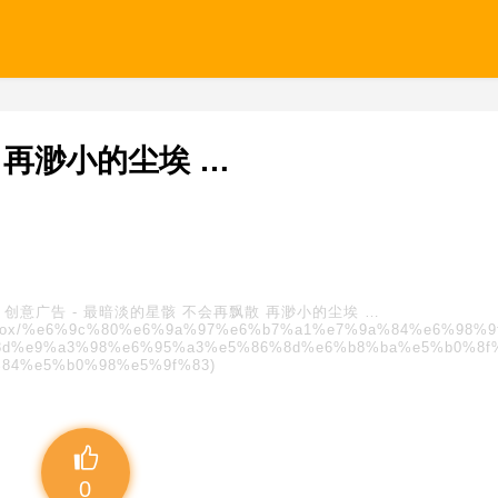
 再渺小的尘埃 …
:
创意广告
-
最暗淡的星骸 不会再飘散 再渺小的尘埃 …
s/blindbox/%e6%9c%80%e6%9a%97%e6%b7%a1%e7%9a%84%e6%98%
d%e9%a3%98%e6%95%a3%e5%86%8d%e6%b8%ba%e5%b0%8f
84%e5%b0%98%e5%9f%83)
0