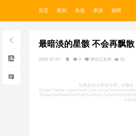
首页
案例
条漫
资源
招聘
最暗淡的星骸 不会再飘散
2026.07.07
0
评论已关闭
32
转载原创文章请注明，转载自
(https://www.creativead.com.cn/archive
9%aa%b8%e4%b8%8d%e4%bc%9a%e5%86%8
%9a%