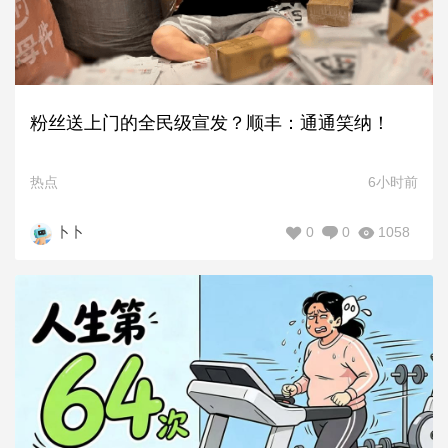
粉丝送上门的全民级宣发？顺丰：通通笑纳！
热点
6小时前
0
0
1058
卜卜