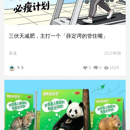
三伏天减肥，主打一个「薛定谔的管住嘴」
条漫
21小时前
0
0
1529
卜卜