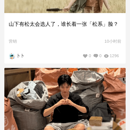
山下有松太会选人了，谁长着一张「松系」脸？
营销
10小时前
0
0
1296
卜卜