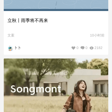
立秋丨雨季将不再来
文案
10小时前
0
0
2182
卜卜