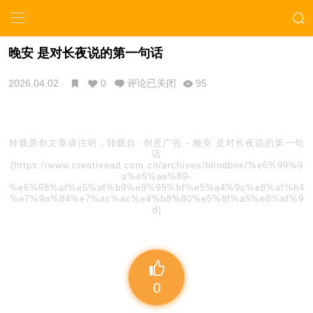
晚安 是对长夜说的第一句话
2026.04.02
0
评论已关闭
95
转载原创文章请注明，转载自:
创意广告
-
晚安 是对长夜说的第一句
话
(https://www.creativead.com.cn/archives/blindbox/%e6%99%9
a%e5%ae%89-
%e6%98%af%e5%af%b9%e9%95%bf%e5%a4%9c%e8%af%b4
%e7%9a%84%e7%ac%ac%e4%b8%80%e5%8f%a5%e8%af%9
d)
0