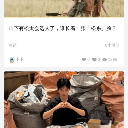
山下有松太会选人了，谁长着一张「松系」脸？
营销
8小时前
0
0
1295
卜卜