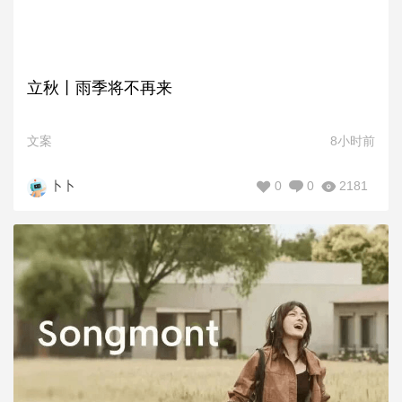
立秋丨雨季将不再来
文案
8小时前
0
0
2181
卜卜