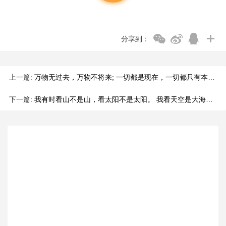
分享到：
上一篇:
万物无过去，万物不将来; 一切都是现在，一切都只有本质和现在。
下一篇:
我有时看山不是山，看太阳不是太阳。 我看天空是大海，我看大海是宇宙。 我的脑中可以飞出蝴蝶，再开出繁花。 我掌管自己的草木枯荣，我包容万物的悲欢离合。