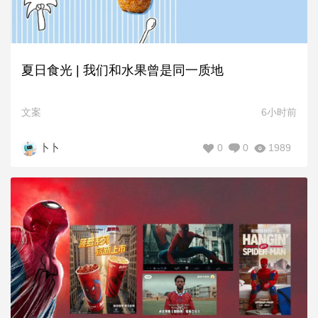
夏日食光 | 我们和水果曾是同一质地
文案
6小时前
0
0
1989
卜卜