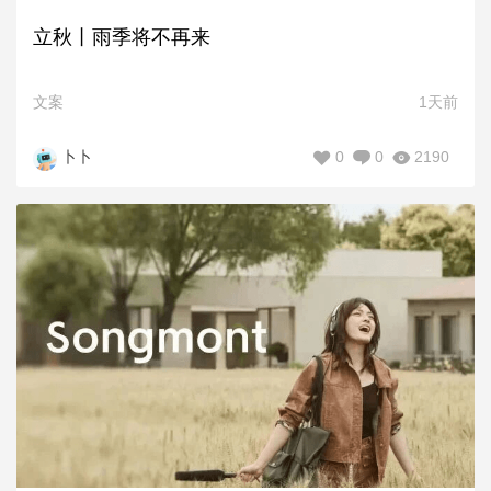
立秋丨雨季将不再来
文案
1天前
0
0
2190
卜卜