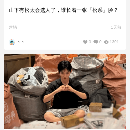
山下有松太会选人了，谁长着一张「松系」脸？
营销
1天前
0
0
1301
卜卜