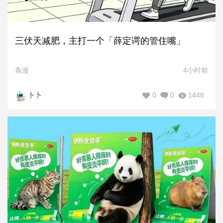
三伏天减肥，主打一个「薛定谔的管住嘴」
条漫
4小时前
0
0
1448
卜卜