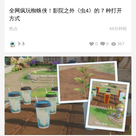
全网疯玩蜘蛛侠！影院之外《虫4》的 7 种打开
方式
热点
44分钟前
0
0
367
卜卜