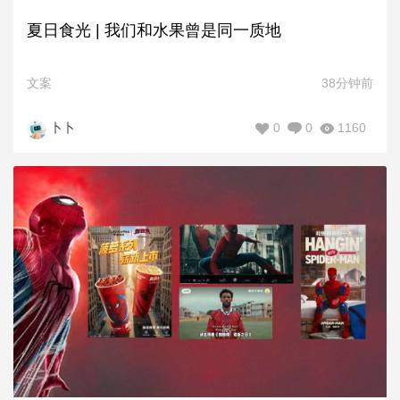
夏日食光 | 我们和水果曾是同一质地
文案
38分钟前
0
0
1160
卜卜