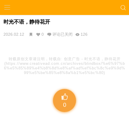
时光不语，静待花开
2026.02.12
0
评论已关闭
126
转载原创文章请注明，转载自:
创意广告
-
时光不语，静待花开
(https://www.creativead.com.cn/archives/blindbox/%e6%97%b
6%e5%85%89%e4%b8%8d%e8%af%ad%ef%bc%8c%e9%9d%
99%e5%be%85%e8%8a%b1%e5%bc%80)
0