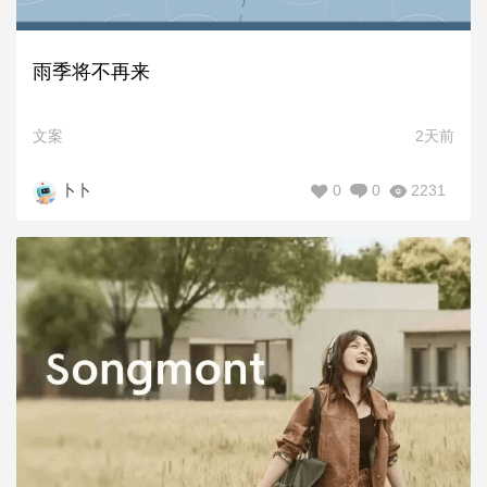
雨季将不再来
文案
2天前
0
0
2231
卜卜