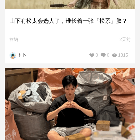
山下有松太会选人了，谁长着一张「松系」脸？
营销
2天前
0
0
1315
卜卜