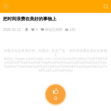
把时间浪费在美好的事物上
2026.02.12
0
评论已关闭
143
转载原创文章请注明，转载自:
创意广告
-
把时间浪费在美好的事物
上
(https://www.creativead.com.cn/archives/blindbox/%e6%8a%8
a%e6%97%b6%e9%97%b4%e6%b5%aa%e8%b4%b9%e5%9c
%a8%e7%be%8e%e5%a5%bd%e7%9a%84%e4%ba%8b%e7%
89%a9%e4%b8%8a)
0