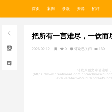
首页
案例
条漫
资源
招聘
把所有一言难尽，一饮而
2026.02.12
0
评论已关闭
130
转载原创文章请注明，
(https://www.creativead.com.cn/archive
e9%9a%be%e5%b0%bd%ef%bc