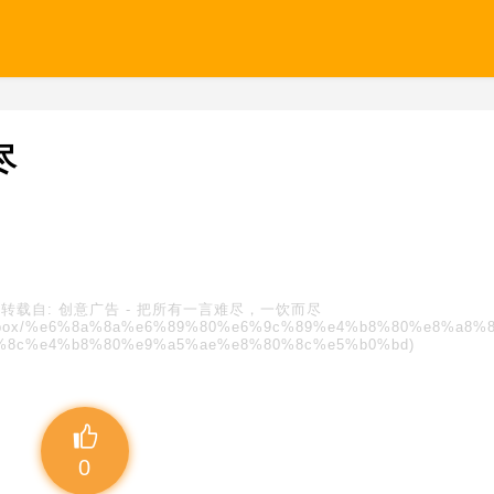
尽
转载自:
创意广告
-
把所有一言难尽，一饮而尽
s/blindbox/%e6%8a%8a%e6%89%80%e6%9c%89%e4%b8%80%e8%a8%
%8c%e4%b8%80%e9%a5%ae%e8%80%8c%e5%b0%bd)
0